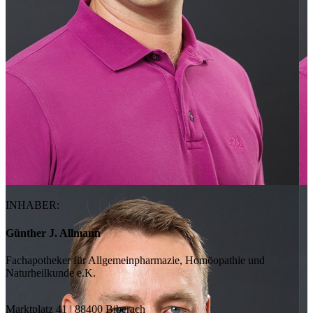
INHABER:
Günther J. Allmann
Fachapotheker für Allgemeinpharmazie, Homöopathie und
Naturheilkunde e.K.
Marktplatz 41 | 88400 Biberach