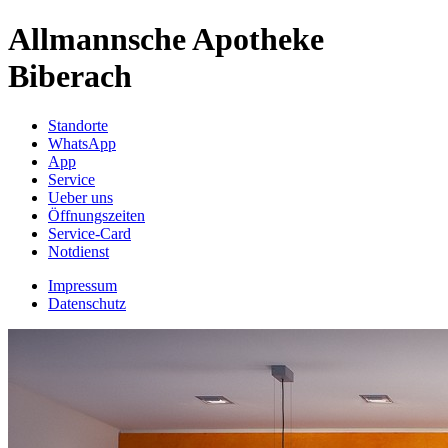
Allmannsche Apotheke
Biberach
Standorte
WhatsApp
App
Service
Ueber uns
Öffnungszeiten
Service-Card
Notdienst
Impressum
Datenschutz